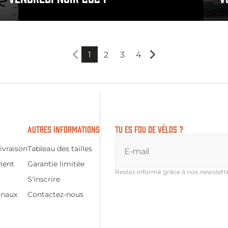
1
2
3
4
AUTRES INFORMATIONS
TU ES FOU DE VÉLOS ?
ivraison
Tableau des tailles
E-mail
ment
Garantie limitée
Restez informé grâce à nos newslette
S'inscrire
onaux
Contactez-nous