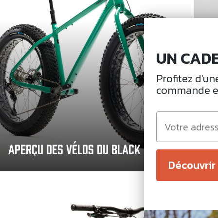
UN CADE
Profitez d'un
commande en 
Email
APERÇU DES VÉLOS DU BLACK FRIDAY
B
Découvrir